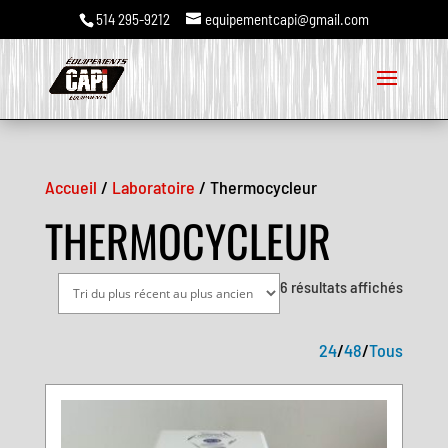
514 295-9212
equipementcapi@gmail.com
Accueil
/
Laboratoire
/ Thermocycleur
THERMOCYCLEUR
Trié
6 résultats affichés
du
plus
24
/
48
/
Tous
récent
au
plus
ancien