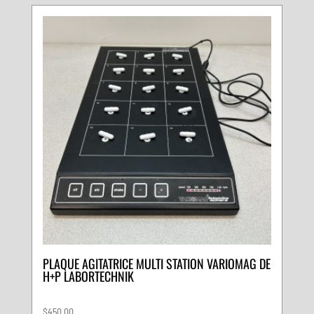
au
plus
ancien
PLAQUE AGITATRICE MULTI STATION VARIOMAG DE
H+P LABORTECHNIK
$
450.00