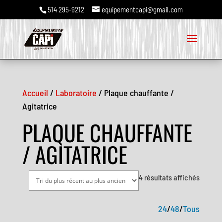
514 295-9212
equipementcapi@gmail.com
Accueil
/
Laboratoire
/ Plaque chauffante /
Agitatrice
PLAQUE CHAUFFANTE
/ AGITATRICE
Trié
4 résultats affichés
du
plus
24
/
48
/
Tous
récent