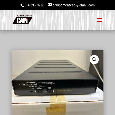
514 295-9212
equipementcapi@gmail.com