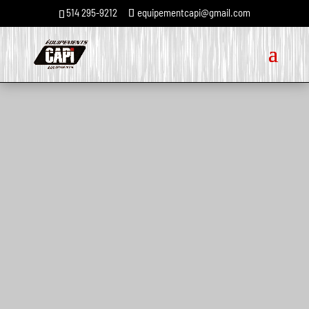
514 295-9212
equipementcapi@gmail.com