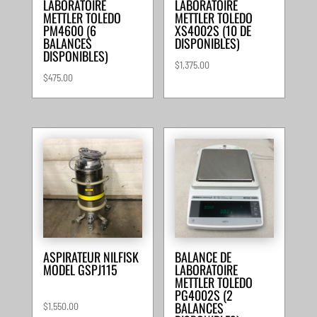
LABORATOIRE
LABORATOIRE
METTLER TOLEDO
METTLER TOLEDO
PM4600 (6
XS4002S (10 DE
BALANCES
DISPONIBLES)
DISPONIBLES)
$
1,375.00
$
475.00
ASPIRATEUR NILFISK
BALANCE DE
MODEL GSPJ115
LABORATOIRE
METTLER TOLEDO
PG4002S (2
BALANCES
$
1,550.00