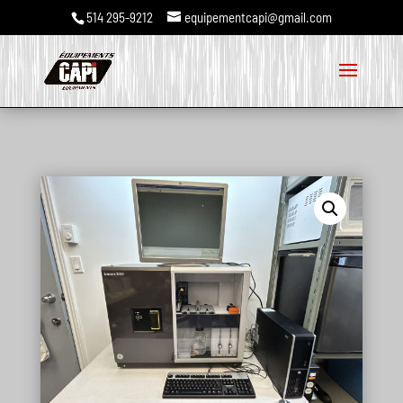
514 295-9212
equipementcapi@gmail.com