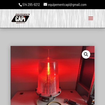
514 295-9212
equipementcapi@gmail.com