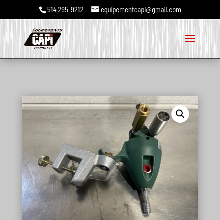
514 295-9212
equipementcapi@gmail.com