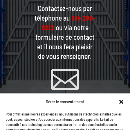
Contactez-nous par
téléphone au
514 295-
9212
ou via notre
formulaire de contact
et il nous fera plaisir
de vous renseigner.

Gérer le consentement
CONTACTEZ-NOUS PAR
Pour offrir les meilleures expériences, nous utilisons des technologies telles que les
COURRIEL
cookies pour stocker et/ou accéder aux informations des appareils. Le fait de
consentir à ces technologies nous permettra de traiter des données telles que le
comportement de navigation ou les ID uniques sur ce site. Le fait de ne pas consentir