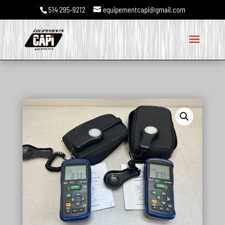
514 295-9212
equipementcapi@gmail.com