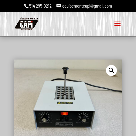
514 295-9212
equipementcapi@gmail.com