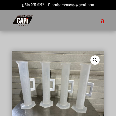
514 295-9212
equipementcapi@gmail.com