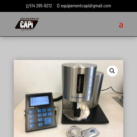
514 295-9212
equipementcapi@gmail.com