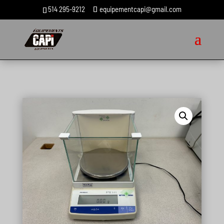
514 295-9212
equipementcapi@gmail.com