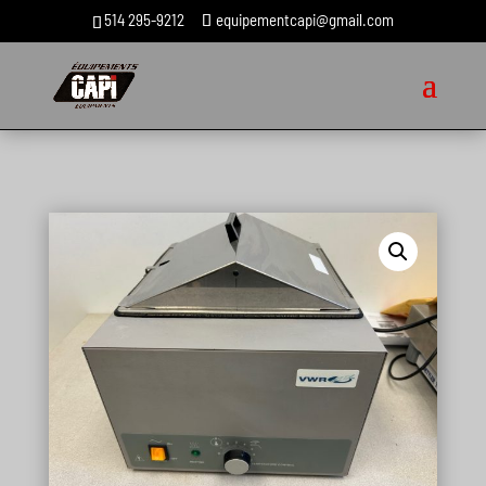
514 295-9212
equipementcapi@gmail.com