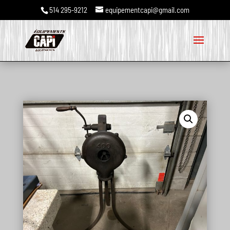
514 295-9212
equipementcapi@gmail.com