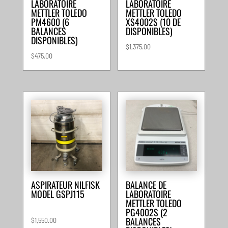
LABORATOIRE
LABORATOIRE
METTLER TOLEDO
METTLER TOLEDO
PM4600 (6
XS4002S (10 DE
BALANCES
DISPONIBLES)
DISPONIBLES)
$
1,375.00
$
475.00
ASPIRATEUR NILFISK
BALANCE DE
MODEL GSPJ115
LABORATOIRE
METTLER TOLEDO
PG4002S (2
BALANCES
$
1,550.00