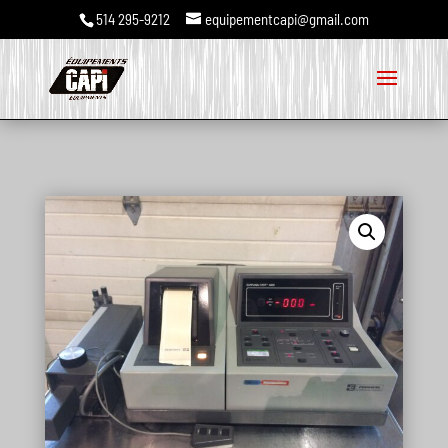
514 295-9212
equipementcapi@gmail.com